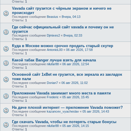
Ответы:
1
Vavada сайт грузится с чёрным экраном и ничего не
происходит
Последнее сообщение
Beasius
«
Вчера, 04:13
Ответы:
1
Где сейчас официальный сайт vavada и почему он не
грузится
Последнее сообщение
Djmixes2
«
Вчера, 02:33
Ответы:
1
Куда в Москве можно срочно продать старый скутер
Последнее сообщение
AntonioL00
«
06 авг 2026, 17:58
Ответы:
1
Какой табак Banger лучше взять для начала
Последнее сообщение
nilufar88
«
06 авг 2026, 12:54
Ответы:
1
Основной сайт 1xBet не грузится, все зеркала из закладок
тоже пали
Последнее сообщение
Dorian7
«
06 авг 2026, 11:02
Ответы:
1
Приложение Vavada занимает много места в памяти
Последнее сообщение
Frederic
«
05 авг 2026, 15:45
Ответы:
1
На даче плохой интернет — приложение Vavada поможет?
Последнее сообщение
kazancev_vyacheslav
«
05 авг 2026, 14:43
Ответы:
1
Где скачать Vavada, чтобы не потерять старые бонусы
Последнее сообщение
nilufar88
«
05 авг 2026, 14:15
Ответы:
1