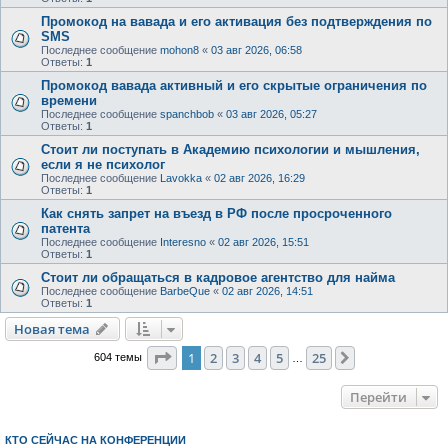
Промокод на вавада и его активация без подтверждения по
SMS
Последнее сообщение
mohon8
«
03 авг 2026, 06:58
Ответы:
1
Промокод вавада активный и его скрытые ограничения по
времени
Последнее сообщение
spanchbob
«
03 авг 2026, 05:27
Ответы:
1
Стоит ли поступать в Академию психологии и мышления,
если я не психолог
Последнее сообщение
Lavokka
«
02 авг 2026, 16:29
Ответы:
1
Как снять запрет на въезд в РФ после просроченного
патента
Последнее сообщение
Interesno
«
02 авг 2026, 15:51
Ответы:
1
Стоит ли обращаться в кадровое агентство для найма
Последнее сообщение
BarbeQue
«
02 авг 2026, 14:51
Ответы:
1
Новая тема
Страница
1
из
25
1
2
3
4
5
25
След.
604 темы
…
Перейти
КТО СЕЙЧАС НА КОНФЕРЕНЦИИ