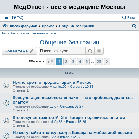
МедОтвет - всё о медицине Москвы
FAQ
Вход
Список форумов
Прочее
Общение без границ
Темы без ответов
Активные темы
о
Общение без границ
и
с
Поиск
Расширенный пои
Новая тема
к
Страница
1
из
25
1
2
3
4
5
25
След.
604 темы
…
Темы
Нужно срочно продать гараж в Москве
Последнее сообщение
AntonioL00
«
Сегодня, 10:56
Ответы:
1
Консультация психолога онлайн — кто пробовал, делитесь
опытом
Последнее сообщение
Evio
«
Сегодня, 07:27
Ответы:
1
Кто покупал трактор МТЗ в Питере, поделитесь опытом
Последнее сообщение
nilufar88
«
Вчера, 15:26
Ответы:
1
Не могу найти кнопку вход в Вавада на мобильной версии
Последнее сообщение
Evio
«
Вчера, 05:16