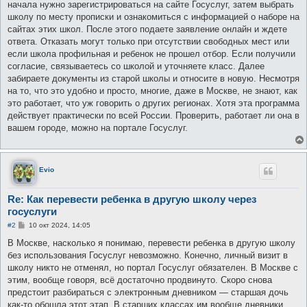
начала нужно зарегистрироваться на сайте Госуслуг, затем выбрать
школу по месту прописки и ознакомиться с информацией о наборе на
сайтах этих школ. После этого подаете заявление онлайн и ждете
ответа. Отказать могут только при отсутствии свободных мест или
если школа профильная и ребенок не прошел отбор. Если получили
согласие, связываетесь со школой и уточняете класс. Далее
забираете документы из старой школы и относите в новую. Несмотря
на то, что это удобно и просто, многие, даже в Москве, не знают, как
это работает, что уж говорить о других регионах. Хотя эта программа
действует практически по всей России. Проверить, работает ли она в
вашем городе, можно на портале Госуслуг.
Evio
Re: Как перевести ребенка в другую школу через
госуслуги
С
#2
10 окт 2024, 14:05
о
о
В Москве, насколько я понимаю, перевести ребенка в другую школу
б
без использования Госуслуг невозможно. Конечно, личный визит в
щ
е
школу никто не отменял, но портал Госуслуг обязателен. В Москве с
н
этим, вообще говоря, всё достаточно продвинуто. Скоро снова
и
е
предстоит разбираться с электронным дневником — старшая дочь
как-то обошла этот этап. В старших классах им вообще дневники