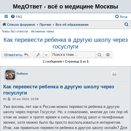
МедОтвет - всё о медицине Москвы
FAQ
Вход
Список форумов
Прочее
Все об образовании
Темы без ответов
Активные темы
о
Как перевести ребенка в другую школу через
и
госуслуги
с
к
Поиск
Расширен
Ответить
2 сообщения • Страница
1
из
1
Kulbara
Как перевести ребенка в другую школу через
госуслуги
С
#1
10 окт 2024, 10:59
о
о
Уже восемь лет как в России можно перевести ребенка в другую
б
школу через портал Госуслуг. Но, к сожалению, многие до сих пор об
щ
е
этом не знают и тратят время и силы на обход школ и телефонные
н
звонки, хотя можно было бы просто воспользоваться интернетом.
и
е
Итак, как правильно перевести ребенка в другую школу онлайн? Для