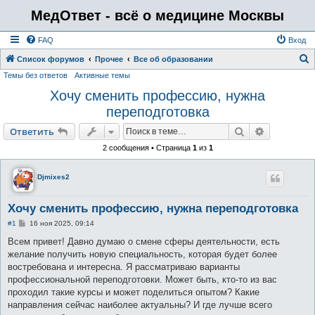
МедОтвет - всё о медицине Москвы
FAQ
Вход
Список форумов
Прочее
Все об образовании
Темы без ответов
Активные темы
о
Хочу сменить профессию, нужна
и
переподготовка
с
к
Поиск
Расширен
Ответить
2 сообщения • Страница
1
из
1
Djmixes2
Хочу сменить профессию, нужна переподготовка
С
#1
16 ноя 2025, 09:14
о
о
Всем привет! Давно думаю о смене сферы деятельности, есть
б
желание получить новую специальность, которая будет более
щ
е
востребована и интересна. Я рассматриваю варианты
н
профессиональной переподготовки. Может быть, кто-то из вас
и
е
проходил такие курсы и может поделиться опытом? Какие
направления сейчас наиболее актуальны? И где лучше всего