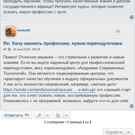
проходить обучение, чтобы получить качественные знания и диплом
государственного образца? Интересуют курсы, которые позволят
освоить новую профессию с нуля.
nilufar88
Re: Хочу сменить профессию, нужна переподготовка
С
#2
16 ноя 2025, 09:28
о
о
Привет! Отличное решение – это стремление к развитию и новым
б
знаниям. Если вы ищете надежный центр для профессиональной
щ
е
переподготовки, могу порекомендовать «Академию Современных
н
Технологий». Они являются лицензированным центром, что
и
е
гарантирует качество обучения и выдачу официальных документов.
У них есть множество направлений, например, сметное дело:
https://astobr.com/professionalnaya-per ... e-delo-pp/
это хороший старт
для тех, кто хочет освоить новую, востребованную профессию.
Ознакомьтесь с их программой, возможно, найдете что-то для себя.
Ответить
2 сообщения • Страница
1
из
1
Перейти