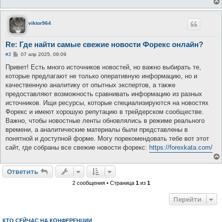
viktor964
Re: Где найти самые свежие новости Форекс онлайн?
С
#2
07 апр 2025, 09:09
о
о
Привет! Есть много источников новостей, но важно выбирать те,
б
которые предлагают не только оперативную информацию, но и
щ
е
качественную аналитику от опытных экспертов, а также
н
предоставляют возможность сравнивать информацию из разных
и
е
источников. Ищи ресурсы, которые специализируются на новостях
Форекс и имеют хорошую репутацию в трейдерском сообществе.
Важно, чтобы новостные ленты обновлялись в режиме реального
времени, а аналитические материалы были представлены в
понятной и доступной форме. Могу порекомендовать тебе вот этот
сайт, где собраны все свежие новости форекс:
https://forexkata.com/
Ответить
2 сообщения • Страница
1
из
1
Перейти
КТО СЕЙЧАС НА КОНФЕРЕНЦИИ