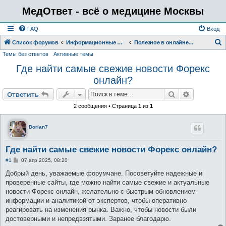
МедОтвет - всё о медицине Москвы
FAQ
Вход
Список форумов
Информационные форумы
Полезное в онлайне и офлайне
Темы без ответов
Активные темы
о
Где найти самые свежие новости Форекс
и
онлайн?
с
к
Поиск
Расширен
Ответить
2 сообщения • Страница
1
из
1
Dorian7
Где найти самые свежие новости Форекс онлайн?
С
#1
07 апр 2025, 08:20
о
о
Добрый день, уважаемые форумчане. Посоветуйте надежные и
б
проверенные сайты, где можно найти самые свежие и актуальные
щ
е
новости Форекс онлайн, желательно с быстрым обновлением
н
информации и аналитикой от экспертов, чтобы оперативно
и
е
реагировать на изменения рынка. Важно, чтобы новости были
достоверными и непредвзятыми. Заранее благодарю.