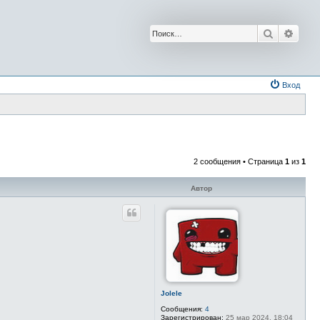
Поиск
Расш
Вход
2 сообщения • Страница
1
из
1
Автор
Jolele
Сообщения:
4
Зарегистрирован:
25 мар 2024, 18:04