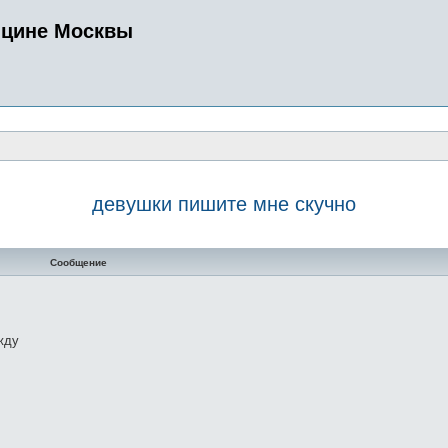
ицине Москвы
девушки пишите мне скучно
нный поиск
Сообщение
жду