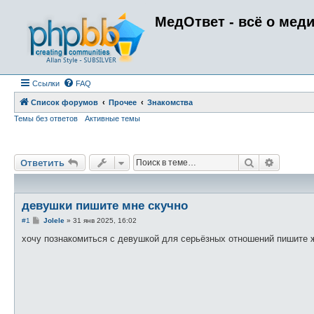
МедОтвет - всё о мед
Ссылки
FAQ
Список форумов
Прочее
Знакомства
Темы без ответов
Активные темы
Поиск
Расшире
Ответить
девушки пишите мне скучно
С
#1
Jolele
»
31 янв 2025, 16:02
о
о
хочу познакомиться с девушкой для серьёзных отношений пишите 
б
щ
е
н
и
е