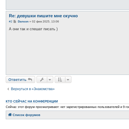
Re: девушки пишите мне скучно
С
#2
Danson
»
02 фев 2025, 13:06
о
о
А они так и спешат писать )
б
щ
е
н
и
е
Ответить
Вернуться в «Знакомства»
КТО СЕЙЧАС НА КОНФЕРЕНЦИИ
Сейчас этот форум просматривают: нет зарегистрированных пользователей и 9 го
Список форумов