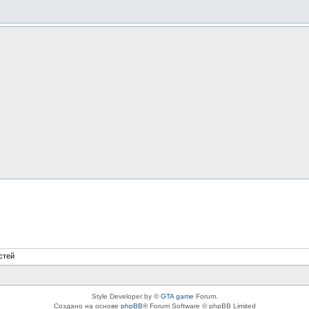
стей
Style Developer by ©
GTA game
Forum.
Создано на основе
phpBB
® Forum Software © phpBB Limited