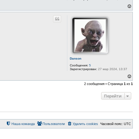
В
е
р
н
у
т
ь
с
я
к
н
а
ч
Danson
а
Сообщения:
5
л
Зарегистрирован:
27 мар 2024, 13:37
у
В
е
2 сообщения • Страница
1
из
1
р
н
у
Перейти
т
ь
с
я
к
н
а
Наша команда
Пользователи
Удалить cookies
Часовой пояс:
UTC
ч
а
л