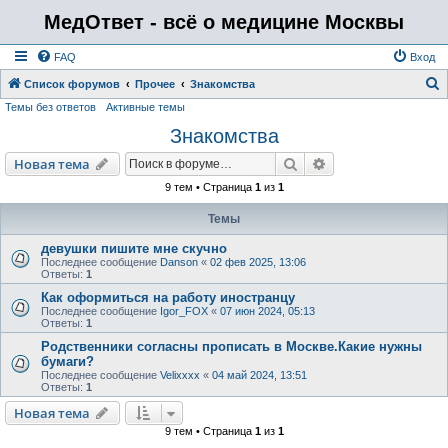
МедОтвет - всё о медицине Москвы
FAQ
Вход
Список форумов
Прочее
Знакомства
Темы без ответов
Активные темы
о
Знакомства
и
с
Поиск
Расширенный пои
Новая тема
к
9 тем • Страница
1
из
1
Темы
девушки пишите мне скучно
Последнее сообщение
Danson
«
02 фев 2025, 13:06
Ответы:
1
Как оформиться на работу иностранцу
Последнее сообщение
Igor_FOX
«
07 июн 2024, 05:13
Ответы:
1
Родственники согласны прописать в Москве.Какие нужны
бумаги?
Последнее сообщение
Velixxxx
«
04 май 2024, 13:51
Ответы:
1
Новая тема
9 тем • Страница
1
из
1