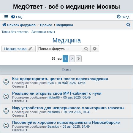
МедОтвет - всё о медицине Москвы
FAQ
Вход
Список форумов
Прочее
Медицина
Темы без ответов
Активные темы
о
Медицина
и
с
Поиск
Расширенный пои
Новая тема
к
1
2
След.
35 тем
Темы
Как предотвратить цистит после переохлаждения
Последнее сообщение
Evio
«
19 май 2026, 13:44
Ответы:
1
Реально ли открыть свой МРТ‑кабинет с нуля
Последнее сообщение
nilufar88
«
05 дек 2025, 08:49
Ответы:
1
Ищу устройство для непрерывного мониторинга глюкозы
Последнее сообщение
nilufar88
«
18 ноя 2025, 04:41
Ответы:
1
Посоветуйте хорошего психотерапевта в Новосибирске
Последнее сообщение
Beasius
«
03 авг 2025, 14:49
Ответы:
1