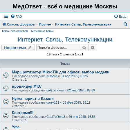
МедОтвет - всё о медицине Москвы
FAQ
Вход
Список форумов
Прочее
Интернет, Связь, Телекомуникации
Темы без ответов
Активные темы
о
Интернет, Связь, Телекомуникации
и
с
Поиск
Расширенный пои
Новая тема
к
19 тем • Страница
1
из
1
Темы
Маршрутизатор MikroTik для офиса: выбор модели
Последнее сообщение
Kulbara
«
01 апр 2025, 10:26
Ответы:
1
провайдер МКС
Последнее сообщение
galexanders
«
02 мар 2025, 07:59
Нужен юрист в Казани
Последнее сообщение
garry121
«
03 фев 2025, 13:11
Ответы:
1
Кострома!!!
Последнее сообщение
CaLiFoRnIa2
«
29 янв 2025, 16:55
Ответы:
1
Уфа