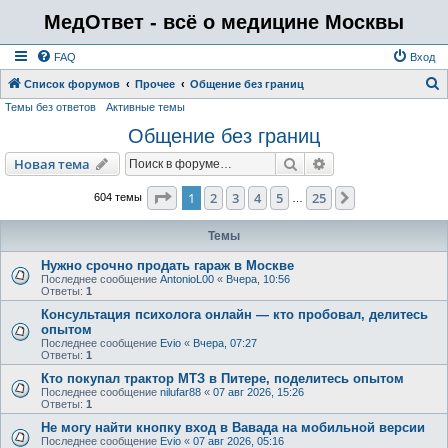
МедОтвет - всё о медицине Москвы
FAQ
Вход
Список форумов
Прочее
Общение без границ
Темы без ответов
Активные темы
о
Общение без границ
и
с
Поиск
Расширенный пои
Новая тема
к
Страница
1
из
25
1
2
3
4
5
25
След.
604 темы
…
Темы
Нужно срочно продать гараж в Москве
Последнее сообщение
AntonioL00
«
Вчера, 10:56
Ответы:
1
Консультация психолога онлайн — кто пробовал, делитесь
опытом
Последнее сообщение
Evio
«
Вчера, 07:27
Ответы:
1
Кто покупал трактор МТЗ в Питере, поделитесь опытом
Последнее сообщение
nilufar88
«
07 авг 2026, 15:26
Ответы:
1
Не могу найти кнопку вход в Вавада на мобильной версии
Последнее сообщение
Evio
«
07 авг 2026, 05:16