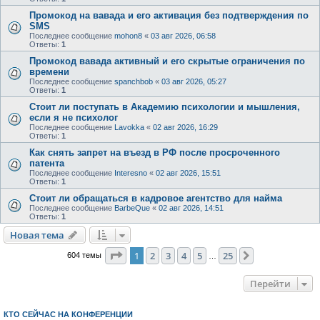
Промокод на вавада и его активация без подтверждения по
SMS
Последнее сообщение
mohon8
«
03 авг 2026, 06:58
Ответы:
1
Промокод вавада активный и его скрытые ограничения по
времени
Последнее сообщение
spanchbob
«
03 авг 2026, 05:27
Ответы:
1
Стоит ли поступать в Академию психологии и мышления,
если я не психолог
Последнее сообщение
Lavokka
«
02 авг 2026, 16:29
Ответы:
1
Как снять запрет на въезд в РФ после просроченного
патента
Последнее сообщение
Interesno
«
02 авг 2026, 15:51
Ответы:
1
Стоит ли обращаться в кадровое агентство для найма
Последнее сообщение
BarbeQue
«
02 авг 2026, 14:51
Ответы:
1
Новая тема
Страница
1
из
25
1
2
3
4
5
25
След.
604 темы
…
Перейти
КТО СЕЙЧАС НА КОНФЕРЕНЦИИ