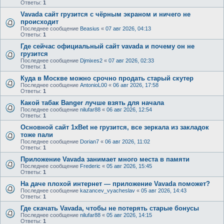
Ответы:
1
Vavada сайт грузится с чёрным экраном и ничего не
происходит
Последнее сообщение
Beasius
«
07 авг 2026, 04:13
Ответы:
1
Где сейчас официальный сайт vavada и почему он не
грузится
Последнее сообщение
Djmixes2
«
07 авг 2026, 02:33
Ответы:
1
Куда в Москве можно срочно продать старый скутер
Последнее сообщение
AntonioL00
«
06 авг 2026, 17:58
Ответы:
1
Какой табак Banger лучше взять для начала
Последнее сообщение
nilufar88
«
06 авг 2026, 12:54
Ответы:
1
Основной сайт 1xBet не грузится, все зеркала из закладок
тоже пали
Последнее сообщение
Dorian7
«
06 авг 2026, 11:02
Ответы:
1
Приложение Vavada занимает много места в памяти
Последнее сообщение
Frederic
«
05 авг 2026, 15:45
Ответы:
1
На даче плохой интернет — приложение Vavada поможет?
Последнее сообщение
kazancev_vyacheslav
«
05 авг 2026, 14:43
Ответы:
1
Где скачать Vavada, чтобы не потерять старые бонусы
Последнее сообщение
nilufar88
«
05 авг 2026, 14:15
Ответы:
1