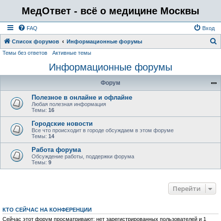
МедОтвет - всё о медицине Москвы
FAQ
Вход
Список форумов
Информационные форумы
Темы без ответов
Активные темы
о
Информационные форумы
и
с
Форум
к
Полезное в онлайне и офлайне
Любая полезная информация
Темы:
16
Городские новости
Все что происходит в городе обсуждаем в этом форуме
Темы:
14
Работа форума
Обсуждение работы, поддержки форума
Темы:
9
Перейти
КТО СЕЙЧАС НА КОНФЕРЕНЦИИ
Сейчас этот форум просматривают: нет зарегистрированных пользователей и 1