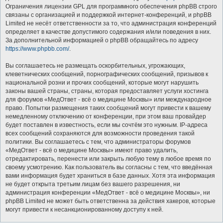
Ограничения лицензии GPL для программного обеспечения phpBB строго
связаны с организацией и поддержкой интернет-конференций, и phpBB
Limited не несёт ответственности за то, что администрация конференций
определяет в качестве допустимого содержания и/или поведения в них.
За дополнительной информацией о phpBB обращайтесь по адресу
https://www.phpbb.com/
.
Вы соглашаетесь не размещать оскорбительных, угрожающих,
клеветнических сообщений, порнографических сообщений, призывов к
национальной розни и прочих сообщений, которые могут нарушить
законы вашей страны, страны, которая предоставляет услуги хостинга
для форумов «МедОтвет - всё о медицине Москвы» или международное
право. Попытки размещения таких сообщений могут привести к вашему
немедленному отключению от конференции, при этом ваш провайдер
будет поставлен в известность, если мы сочтём это нужным. IP-адреса
всех сообщений сохраняются для возможности проведения такой
политики. Вы соглашаетесь с тем, что администраторы форумов
«МедОтвет - всё о медицине Москвы» имеют право удалить,
отредактировать, перенести или закрыть любую тему в любое время по
своему усмотрению. Как пользователь вы согласны с тем, что введённая
вами информация будет храниться в базе данных. Хотя эта информация
не будет открыта третьим лицам без вашего разрешения, ни
администрация конференции «МедОтвет - всё о медицине Москвы», ни
phpBB Limited не может быть ответственна за действия хакеров, которые
могут привести к несанкционированному доступу к ней.