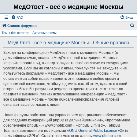
МедОтвет - всё о медицине Москвы
FAQ
Вход
Список форумов
Темы без ответов
Активные темы
о
и
МедОтвет - всё о медицине Москвы - Общие правила
с
Заходя на конференцию «МедОтвет - всё о медицине Москвы» (в
к
дальнейшем «мы», «наш», «МедОтвет - всё о медицине Москвы»,
«https://rus-board.ru»), вы подтверждаете своё согласие со следующими
условиями. Если вы не согласны с ними, пожалуйста, не заходите и не
пользуйтесь форумами «МедОтвет - всё о медицине Москвы». Мы
оставляем за собой право изменять эти правила в любое время и
сделаем всё возможное, чтобы уведомить вас об этом, однако с вашей
стороны было бы разумным регулярно просматривать этот текст на
предмет изменений, так как использование конференции «МедОтвет -
всё о медицине Москвы» после обновления/исправления условий
означает ваше согласие с ними.
Наши форумы работают под управлением программного обеспечения
для создания конференций phpBB (в дальнейшем «они», «программное
обеспечение phpBB», «www.phpbb.com», «phpBB Limited», «phpBB
Teams»), выпущенного по лицензии «
GNU General Public License v2
» (в
дальнейшем «GPL»). Скачать его можно по адресу
www.phpbb.com
.