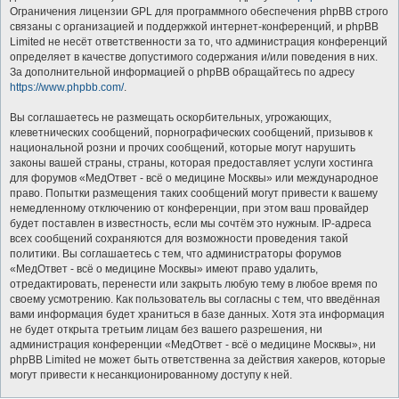
Ограничения лицензии GPL для программного обеспечения phpBB строго
связаны с организацией и поддержкой интернет-конференций, и phpBB
Limited не несёт ответственности за то, что администрация конференций
определяет в качестве допустимого содержания и/или поведения в них.
За дополнительной информацией о phpBB обращайтесь по адресу
https://www.phpbb.com/
.
Вы соглашаетесь не размещать оскорбительных, угрожающих,
клеветнических сообщений, порнографических сообщений, призывов к
национальной розни и прочих сообщений, которые могут нарушить
законы вашей страны, страны, которая предоставляет услуги хостинга
для форумов «МедОтвет - всё о медицине Москвы» или международное
право. Попытки размещения таких сообщений могут привести к вашему
немедленному отключению от конференции, при этом ваш провайдер
будет поставлен в известность, если мы сочтём это нужным. IP-адреса
всех сообщений сохраняются для возможности проведения такой
политики. Вы соглашаетесь с тем, что администраторы форумов
«МедОтвет - всё о медицине Москвы» имеют право удалить,
отредактировать, перенести или закрыть любую тему в любое время по
своему усмотрению. Как пользователь вы согласны с тем, что введённая
вами информация будет храниться в базе данных. Хотя эта информация
не будет открыта третьим лицам без вашего разрешения, ни
администрация конференции «МедОтвет - всё о медицине Москвы», ни
phpBB Limited не может быть ответственна за действия хакеров, которые
могут привести к несанкционированному доступу к ней.