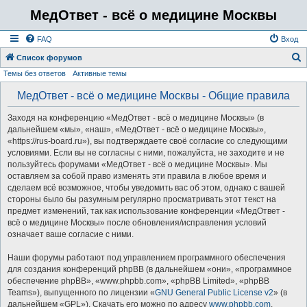
МедОтвет - всё о медицине Москвы
FAQ
Вход
Список форумов
Темы без ответов
Активные темы
о
и
МедОтвет - всё о медицине Москвы - Общие правила
с
Заходя на конференцию «МедОтвет - всё о медицине Москвы» (в
к
дальнейшем «мы», «наш», «МедОтвет - всё о медицине Москвы»,
«https://rus-board.ru»), вы подтверждаете своё согласие со следующими
условиями. Если вы не согласны с ними, пожалуйста, не заходите и не
пользуйтесь форумами «МедОтвет - всё о медицине Москвы». Мы
оставляем за собой право изменять эти правила в любое время и
сделаем всё возможное, чтобы уведомить вас об этом, однако с вашей
стороны было бы разумным регулярно просматривать этот текст на
предмет изменений, так как использование конференции «МедОтвет -
всё о медицине Москвы» после обновления/исправления условий
означает ваше согласие с ними.
Наши форумы работают под управлением программного обеспечения
для создания конференций phpBB (в дальнейшем «они», «программное
обеспечение phpBB», «www.phpbb.com», «phpBB Limited», «phpBB
Teams»), выпущенного по лицензии «
GNU General Public License v2
» (в
дальнейшем «GPL»). Скачать его можно по адресу
www.phpbb.com
.