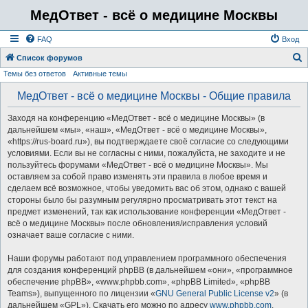
МедОтвет - всё о медицине Москвы
FAQ
Вход
Список форумов
Темы без ответов
Активные темы
о
и
МедОтвет - всё о медицине Москвы - Общие правила
с
Заходя на конференцию «МедОтвет - всё о медицине Москвы» (в
к
дальнейшем «мы», «наш», «МедОтвет - всё о медицине Москвы»,
«https://rus-board.ru»), вы подтверждаете своё согласие со следующими
условиями. Если вы не согласны с ними, пожалуйста, не заходите и не
пользуйтесь форумами «МедОтвет - всё о медицине Москвы». Мы
оставляем за собой право изменять эти правила в любое время и
сделаем всё возможное, чтобы уведомить вас об этом, однако с вашей
стороны было бы разумным регулярно просматривать этот текст на
предмет изменений, так как использование конференции «МедОтвет -
всё о медицине Москвы» после обновления/исправления условий
означает ваше согласие с ними.
Наши форумы работают под управлением программного обеспечения
для создания конференций phpBB (в дальнейшем «они», «программное
обеспечение phpBB», «www.phpbb.com», «phpBB Limited», «phpBB
Teams»), выпущенного по лицензии «
GNU General Public License v2
» (в
дальнейшем «GPL»). Скачать его можно по адресу
www.phpbb.com
.