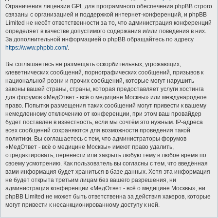
Ограничения лицензии GPL для программного обеспечения phpBB строго
связаны с организацией и поддержкой интернет-конференций, и phpBB
Limited не несёт ответственности за то, что администрация конференций
определяет в качестве допустимого содержания и/или поведения в них.
За дополнительной информацией о phpBB обращайтесь по адресу
https://www.phpbb.com/
.
Вы соглашаетесь не размещать оскорбительных, угрожающих,
клеветнических сообщений, порнографических сообщений, призывов к
национальной розни и прочих сообщений, которые могут нарушить
законы вашей страны, страны, которая предоставляет услуги хостинга
для форумов «МедОтвет - всё о медицине Москвы» или международное
право. Попытки размещения таких сообщений могут привести к вашему
немедленному отключению от конференции, при этом ваш провайдер
будет поставлен в известность, если мы сочтём это нужным. IP-адреса
всех сообщений сохраняются для возможности проведения такой
политики. Вы соглашаетесь с тем, что администраторы форумов
«МедОтвет - всё о медицине Москвы» имеют право удалить,
отредактировать, перенести или закрыть любую тему в любое время по
своему усмотрению. Как пользователь вы согласны с тем, что введённая
вами информация будет храниться в базе данных. Хотя эта информация
не будет открыта третьим лицам без вашего разрешения, ни
администрация конференции «МедОтвет - всё о медицине Москвы», ни
phpBB Limited не может быть ответственна за действия хакеров, которые
могут привести к несанкционированному доступу к ней.