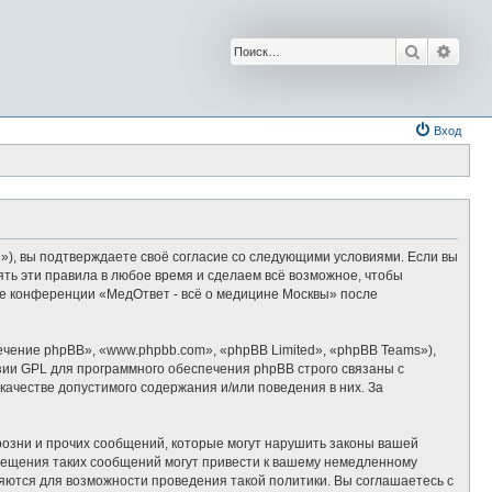
Поиск
Расш
Вход
u»), вы подтверждаете своё согласие со следующими условиями. Если вы
ять эти правила в любое время и сделаем всё возможное, чтобы
ние конференции «МедОтвет - всё о медицине Москвы» после
ение phpBB», «www.phpbb.com», «phpBB Limited», «phpBB Teams»),
зии GPL для программного обеспечения phpBB строго связаны с
качестве допустимого содержания и/или поведения в них. За
озни и прочих сообщений, которые могут нарушить законы вашей
змещения таких сообщений могут привести к вашему немедленному
няются для возможности проведения такой политики. Вы соглашаетесь с