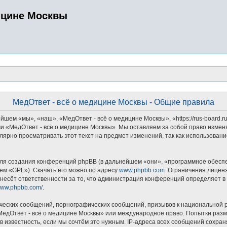
ицине Москвы
МедОтвет - всё о медицине Москвы - Общие правила
шем «мы», «наш», «МедОтвет - всё о медицине Москвы», «https://rus-board.r
ми «МедОтвет - всё о медицине Москвы». Мы оставляем за собой право измен
улярно просматривать этот текст на предмет изменений, так как использова
я создания конференций phpBB (в дальнейшем «они», «программное обеспеч
ем «GPL»). Скачать его можно по адресу
www.phpbb.com
. Ограничения лицен
несёт ответственности за то, что администрация конференций определяет в 
/www.phpbb.com/
.
ческих сообщений, порнографических сообщений, призывов к национальной р
 «МедОтвет - всё о медицине Москвы» или международное право. Попытки ра
в известность, если мы сочтём это нужным. IP-адреса всех сообщений сохра