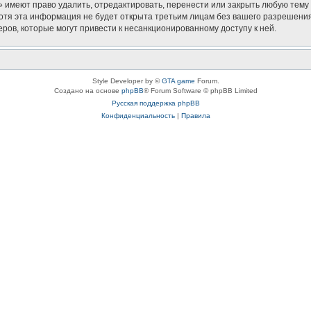
 имеют право удалить, отредактировать, перенести или закрыть любую тему 
Хотя эта информация не будет открыта третьим лицам без вашего разрешени
еров, которые могут привести к несанкционированному доступу к ней.
Style Developer by ©
GTA game
Forum.
Создано на основе
phpBB
® Forum Software © phpBB Limited
Русская поддержка phpBB
Конфиденциальность
|
Правила