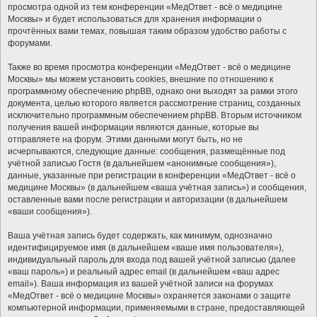
просмотра одной из тем конференции «МедОтвет - всё о медицине
Москвы» и будет использоваться для хранения информации о
прочтённых вами темах, повышая таким образом удобство работы с
форумами.
Также во время просмотра конференции «МедОтвет - всё о медицине
Москвы» мы можем установить cookies, внешние по отношению к
программному обеспечению phpBB, однако они выходят за рамки этого
документа, целью которого является рассмотрение страниц, созданных
исключительно программным обеспечением phpBB. Вторым источником
получения вашей информации являются данные, которые вы
отправляете на форум. Этими данными могут быть, но не
исчерпываются, следующие данные: сообщения, размещённые под
учётной записью Гостя (в дальнейшем «анонимные сообщения»),
данные, указанные при регистрации в конференции «МедОтвет - всё о
медицине Москвы» (в дальнейшем «ваша учётная запись») и сообщения,
оставленные вами после регистрации и авторизации (в дальнейшем
«ваши сообщения»).
Ваша учётная запись будет содержать, как минимум, однозначно
идентифицируемое имя (в дальнейшем «ваше имя пользователя»),
индивидуальный пароль для входа под вашей учётной записью (далее
«ваш пароль») и реальный адрес email (в дальнейшем «ваш адрес
email»). Ваша информация из вашей учётной записи на форумах
«МедОтвет - всё о медицине Москвы» охраняется законами о защите
компьютерной информации, применяемыми в стране, предоставляющей