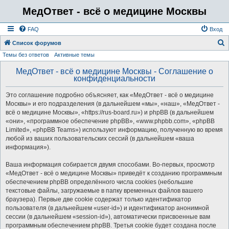
МедОтвет - всё о медицине Москвы
FAQ
Вход
Список форумов
Темы без ответов
Активные темы
о
и
МедОтвет - всё о медицине Москвы - Соглашение о
конфиденциальности
с
к
Это соглашение подробно объясняет, как «МедОтвет - всё о медицине
Москвы» и его подразделения (в дальнейшем «мы», «наш», «МедОтвет -
всё о медицине Москвы», «https://rus-board.ru») и phpBB (в дальнейшем
«они», «программное обеспечение phpBB», «www.phpbb.com», «phpBB
Limited», «phpBB Teams») используют информацию, полученную во время
любой из ваших пользовательских сессий (в дальнейшем «ваша
информация»).
Ваша информация собирается двумя способами. Во-первых, просмотр
«МедОтвет - всё о медицине Москвы» приведёт к созданию программным
обеспечением phpBB определённого числа cookies (небольшие
текстовые файлы, загружаемые в папку временных файлов вашего
браузера). Первые две cookie содержат только идентификатор
пользователя (в дальнейшем «user-id») и идентификатор анонимной
сессии (в дальнейшем «session-id»), автоматически присвоенные вам
программным обеспечением phpBB. Третья cookie будет создана после