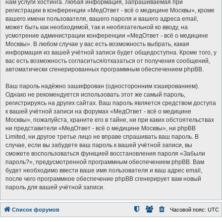
нам услуги хостинга. Любая информация, запрашиваемая при
регистрации в конференции «МедОтвет - всё о медицине Москвы», кроме
вашего имени пользователя, вашего пароля и вашего адреса email,
может быть как необходимой, так и необязательной ко вводу, на
усмотрение администрации конференции «МедОтвет - всё о медицине
Москвы». В любом случае у вас есть возможность выбрать, какая
информация из вашей учётной записи будет общедоступна. Кроме того, у
вас есть возможность согласиться/отказаться от получения сообщений,
автоматически сгенерированных программным обеспечением phpBB.
Ваш пароль надёжно зашифрован (односторонним хэшированием).
Однако не рекомендуется использовать этот же самый пароль,
регистрируясь на других сайтах. Ваш пароль является средством доступа
к вашей учётной записи на форумах «МедОтвет - всё о медицине
Москвы», пожалуйста, храните его в тайне, ни при каких обстоятельствах
ни представители «МедОтвет - всё о медицине Москвы», ни phpBB
Limited, ни другое третье лицо не вправе спрашивать ваш пароль. В
случае, если вы забудете ваш пароль к вашей учётной записи, вы
сможете воспользоваться функцией восстановления пароля «Забыли
пароль?», предусмотренной программным обеспечением phpBB. Вам
будет необходимо ввести ваше имя пользователя и ваш адрес email,
после чего программное обеспечение phpBB сгенерирует вам новый
пароль для вашей учётной записи.
Список форумов
Часовой пояс:
UTC