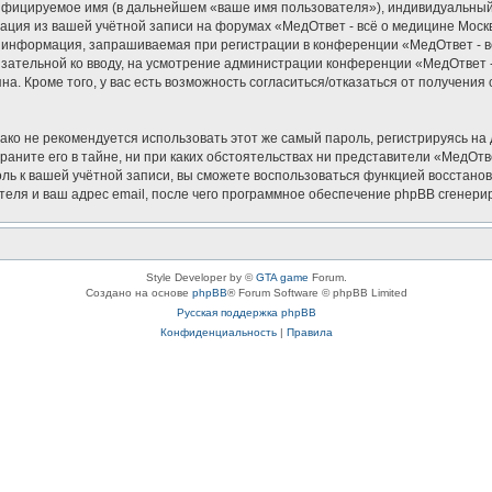
ифицируемое имя (в дальнейшем «ваше имя пользователя»), индивидуальный 
мация из вашей учётной записи на форумах «МедОтвет - всё о медицине Мос
 информация, запрашиваемая при регистрации в конференции «МедОтвет - в
бязательной ко вводу, на усмотрение администрации конференции «МедОтвет -
на. Кроме того, у вас есть возможность согласиться/отказаться от получен
 не рекомендуется использовать этот же самый пароль, регистрируясь на д
аните его в тайне, ни при каких обстоятельствах ни представители «МедОтвет
роль к вашей учётной записи, вы сможете воспользоваться функцией восста
еля и ваш адрес email, после чего программное обеспечение phpBB сгенерир
Style Developer by ©
GTA game
Forum.
Создано на основе
phpBB
® Forum Software © phpBB Limited
Русская поддержка phpBB
Конфиденциальность
|
Правила