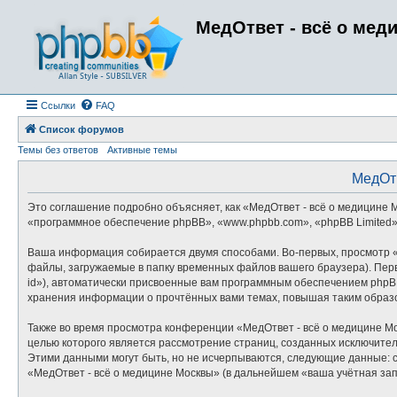
МедОтвет - всё о мед
Ссылки
FAQ
Список форумов
Темы без ответов
Активные темы
МедОтв
Это соглашение подробно объясняет, как «МедОтвет - всё о медицине Мо
«программное обеспечение phpBB», «www.phpbb.com», «phpBB Limited»
Ваша информация собирается двумя способами. Во-первых, просмотр «
файлы, загружаемые в папку временных файлов вашего браузера). Перв
id»), автоматически присвоенные вам программным обеспечением phpBB
хранения информации о прочтённых вами темах, повышая таким образ
Также во время просмотра конференции «МедОтвет - всё о медицине Мо
целью которого является рассмотрение страниц, созданных исключит
Этими данными могут быть, но не исчерпываются, следующие данные: 
«МедОтвет - всё о медицине Москвы» (в дальнейшем «ваша учётная за