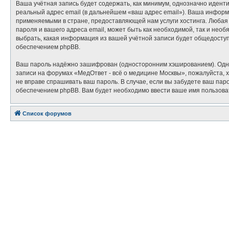
Ваша учётная запись будет содержать, как минимум, однозначно идент
реальный адрес email (в дальнейшем «ваш адрес email»). Ваша инфор
применяемыми в стране, предоставляющей нам услуги хостинга. Любая
пароля и вашего адреса email, может быть как необходимой, так и нео
выбрать, какая информация из вашей учётной записи будет общедоступ
обеспечением phpBB.
Ваш пароль надёжно зашифрован (односторонним хэшированием). Однако
записи на форумах «МедОтвет - всё о медицине Москвы», пожалуйста, хр
не вправе спрашивать ваш пароль. В случае, если вы забудете ваш па
обеспечением phpBB. Вам будет необходимо ввести ваше имя пользоват
Список форумов