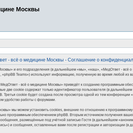
ицине Москвы
ет - всё о медицине Москвы - Соглашение о конфиденциа
сквы» и его подразделения (в дальнейшем «мы», «наш», «МедОтвет - всё о ме
, «phpBB Teams») используют информацию, полученную во время любой из в
МедОтвет - всё о медицине Москвы» приведёт к созданию программным обес
ые две cookie содержат только идентификатор пользователя (в дальнейшем «
. Третья cookie будет создана после просмотра одной из тем конференции «
ом удобство работы с форумами.
сквы» мы можем установить cookies, внешние по отношению к программному 
ельно программным обеспечением phpBB. Вторым источником получения ваше
сообщения, размещённые под учётной записью Гостя (в дальнейшем «аноним
пись») и сообщения, оставленные вами после регистрации и авторизации (в