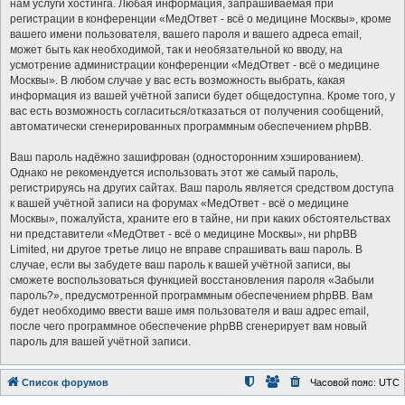
нам услуги хостинга. Любая информация, запрашиваемая при
регистрации в конференции «МедОтвет - всё о медицине Москвы», кроме
вашего имени пользователя, вашего пароля и вашего адреса email,
может быть как необходимой, так и необязательной ко вводу, на
усмотрение администрации конференции «МедОтвет - всё о медицине
Москвы». В любом случае у вас есть возможность выбрать, какая
информация из вашей учётной записи будет общедоступна. Кроме того, у
вас есть возможность согласиться/отказаться от получения сообщений,
автоматически сгенерированных программным обеспечением phpBB.
Ваш пароль надёжно зашифрован (односторонним хэшированием).
Однако не рекомендуется использовать этот же самый пароль,
регистрируясь на других сайтах. Ваш пароль является средством доступа
к вашей учётной записи на форумах «МедОтвет - всё о медицине
Москвы», пожалуйста, храните его в тайне, ни при каких обстоятельствах
ни представители «МедОтвет - всё о медицине Москвы», ни phpBB
Limited, ни другое третье лицо не вправе спрашивать ваш пароль. В
случае, если вы забудете ваш пароль к вашей учётной записи, вы
сможете воспользоваться функцией восстановления пароля «Забыли
пароль?», предусмотренной программным обеспечением phpBB. Вам
будет необходимо ввести ваше имя пользователя и ваш адрес email,
после чего программное обеспечение phpBB сгенерирует вам новый
пароль для вашей учётной записи.
Список форумов
Часовой пояс:
UTC