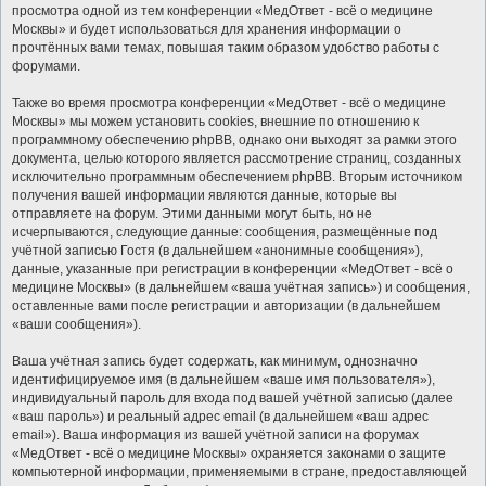
просмотра одной из тем конференции «МедОтвет - всё о медицине
Москвы» и будет использоваться для хранения информации о
прочтённых вами темах, повышая таким образом удобство работы с
форумами.
Также во время просмотра конференции «МедОтвет - всё о медицине
Москвы» мы можем установить cookies, внешние по отношению к
программному обеспечению phpBB, однако они выходят за рамки этого
документа, целью которого является рассмотрение страниц, созданных
исключительно программным обеспечением phpBB. Вторым источником
получения вашей информации являются данные, которые вы
отправляете на форум. Этими данными могут быть, но не
исчерпываются, следующие данные: сообщения, размещённые под
учётной записью Гостя (в дальнейшем «анонимные сообщения»),
данные, указанные при регистрации в конференции «МедОтвет - всё о
медицине Москвы» (в дальнейшем «ваша учётная запись») и сообщения,
оставленные вами после регистрации и авторизации (в дальнейшем
«ваши сообщения»).
Ваша учётная запись будет содержать, как минимум, однозначно
идентифицируемое имя (в дальнейшем «ваше имя пользователя»),
индивидуальный пароль для входа под вашей учётной записью (далее
«ваш пароль») и реальный адрес email (в дальнейшем «ваш адрес
email»). Ваша информация из вашей учётной записи на форумах
«МедОтвет - всё о медицине Москвы» охраняется законами о защите
компьютерной информации, применяемыми в стране, предоставляющей