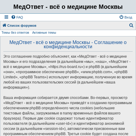
МедОтвет - всё о медицине Москвы
FAQ
Вход
Список форумов
Темы без ответов
Активные темы
о
и
МедОтвет - всё о медицине Москвы - Соглашение о
конфиденциальности
с
к
Это соглашение подробно объясняет, как «МедОтвет - всё о медицине
Москвы» и его подразделения (в дальнейшем «мы», «наш», «МедОтвет -
всё о медицине Москвы», «https://rus-board.ru») и phpBB (в дальнейшем
«они», «программное обеспечение phpBB», «www.phpbb.com», «phpBB
Limited», «phpBB Teams») используют информацию, полученную во время
любой из ваших пользовательских сессий (в дальнейшем «ваша
информация»).
Ваша информация собирается двумя способами. Во-первых, просмотр
«МедОтвет - всё о медицине Москвы» приведёт к созданию программным
обеспечением phpBB определённого числа cookies (небольшие
текстовые файлы, загружаемые в папку временных файлов вашего
браузера). Первые две cookie содержат только идентификатор
пользователя (в дальнейшем «user-id») и идентификатор анонимной
сессии (в дальнейшем «session-id»), автоматически присвоенные вам
программным обеспечением phpBB. Третья cookie будет создана после