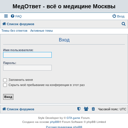
МедОтвет - всё о медицине Москвы
FAQ
Вход
Список форумов
Темы без ответов
Активные темы
о
и
Вход
с
Имя пользователя:
к
Пароль:
Запомнить меня
Скрыть моё пребывание на конференции в этот раз
Список форумов
Часовой пояс:
UTC
Style Developer by ©
GTA game
Forum.
Создано на основе
phpBB
® Forum Software © phpBB Limited
Русская поддержка phpBB