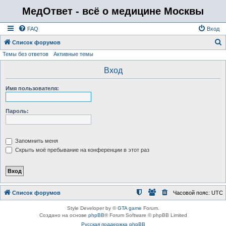
МедОтвет - всё о медицине Москвы
FAQ
Вход
Список форумов
Темы без ответов
Активные темы
о
и
Вход
с
Имя пользователя:
к
Пароль:
Запомнить меня
Скрыть моё пребывание на конференции в этот раз
Список форумов
Часовой пояс:
UTC
Style Developer by ©
GTA game
Forum.
Создано на основе
phpBB
® Forum Software © phpBB Limited
Русская поддержка phpBB