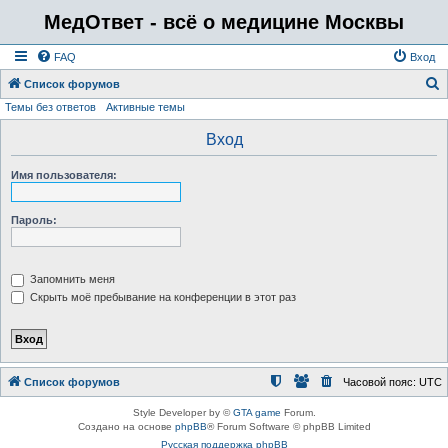
МедОтвет - всё о медицине Москвы
FAQ
Вход
Список форумов
Темы без ответов
Активные темы
о
и
Вход
с
Имя пользователя:
к
Пароль:
Запомнить меня
Скрыть моё пребывание на конференции в этот раз
Список форумов
Часовой пояс:
UTC
Style Developer by ©
GTA game
Forum.
Создано на основе
phpBB
® Forum Software © phpBB Limited
Русская поддержка phpBB