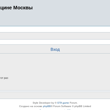
ицине Москвы
Вход
от раз
Style Developer by ©
GTA game
Forum.
Создано на основе
phpBB
® Forum Software © phpBB Limited