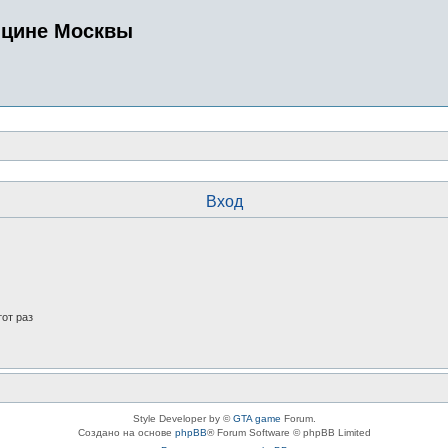
ицине Москвы
Вход
от раз
Style Developer by ©
GTA game
Forum.
Создано на основе
phpBB
® Forum Software © phpBB Limited