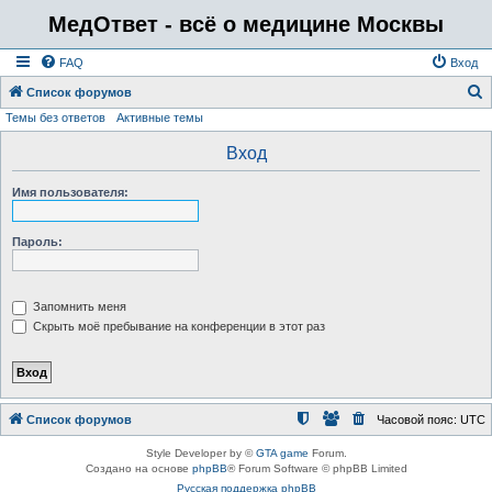
МедОтвет - всё о медицине Москвы
FAQ
Вход
Список форумов
Темы без ответов
Активные темы
о
и
Вход
с
Имя пользователя:
к
Пароль:
Запомнить меня
Скрыть моё пребывание на конференции в этот раз
Список форумов
Часовой пояс:
UTC
Style Developer by ©
GTA game
Forum.
Создано на основе
phpBB
® Forum Software © phpBB Limited
Русская поддержка phpBB