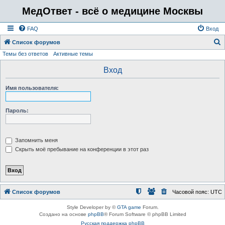
МедОтвет - всё о медицине Москвы
FAQ
Вход
Список форумов
Темы без ответов
Активные темы
о
и
Вход
с
Имя пользователя:
к
Пароль:
Запомнить меня
Скрыть моё пребывание на конференции в этот раз
Список форумов
Часовой пояс:
UTC
Style Developer by ©
GTA game
Forum.
Создано на основе
phpBB
® Forum Software © phpBB Limited
Русская поддержка phpBB