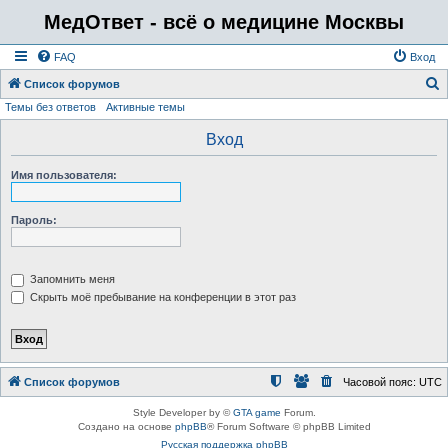
МедОтвет - всё о медицине Москвы
FAQ
Вход
Список форумов
Темы без ответов
Активные темы
о
и
Вход
с
Имя пользователя:
к
Пароль:
Запомнить меня
Скрыть моё пребывание на конференции в этот раз
Список форумов
Часовой пояс:
UTC
Style Developer by ©
GTA game
Forum.
Создано на основе
phpBB
® Forum Software © phpBB Limited
Русская поддержка phpBB