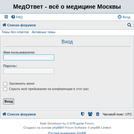
МедОтвет - всё о медицине Москвы
FAQ
Вход
Список форумов
Темы без ответов
Активные темы
о
и
Вход
с
Имя пользователя:
к
Пароль:
Запомнить меня
Скрыть моё пребывание на конференции в этот раз
Список форумов
Часовой пояс:
UTC
Style Developer by ©
GTA game
Forum.
Создано на основе
phpBB
® Forum Software © phpBB Limited
Русская поддержка phpBB