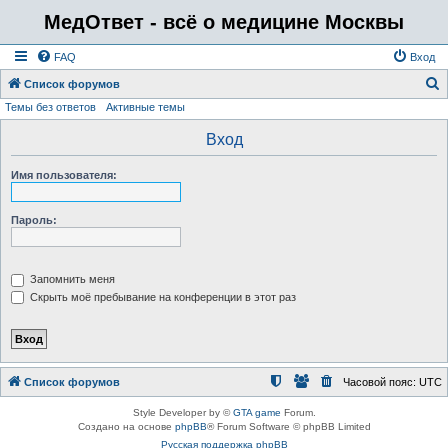
МедОтвет - всё о медицине Москвы
FAQ
Вход
Список форумов
Темы без ответов
Активные темы
о
и
Вход
с
Имя пользователя:
к
Пароль:
Запомнить меня
Скрыть моё пребывание на конференции в этот раз
Список форумов
Часовой пояс:
UTC
Style Developer by ©
GTA game
Forum.
Создано на основе
phpBB
® Forum Software © phpBB Limited
Русская поддержка phpBB