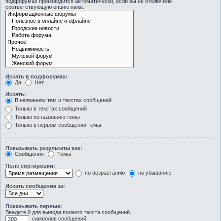
подфорумах производится автоматически, если вы не отключили
соответствующую опцию ниже.
Искать в подфорумах:
Да
Нет
Искать:
В названиях тем и текстах сообщений
Только в текстах сообщений
Только по названию темы
Только в первом сообщении темы
Показывать результаты как:
Сообщения
Темы
Поле сортировки:
по возрастанию
по убыванию
Искать сообщения за:
Показывать первые:
Введите 0 для вывода полного текста сообщений.
символов сообщений