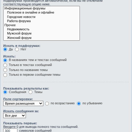
подфорумах производится автоматически, если вы не отключили
соответствующую опцию ниже.
Искать в подфорумах:
Да
Нет
Искать:
В названиях тем и текстах сообщений
Только в текстах сообщений
Только по названию темы
Только в первом сообщении темы
Показывать результаты как:
Сообщения
Темы
Поле сортировки:
по возрастанию
по убыванию
Искать сообщения за:
Показывать первые:
Введите 0 для вывода полного текста сообщений.
символов сообщений