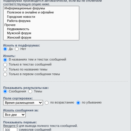
подфорумах производится автоматически, если вы не отключили
соответствующую опцию ниже.
Искать в подфорумах:
Да
Нет
Искать:
В названиях тем и текстах сообщений
Только в текстах сообщений
Только по названию темы
Только в первом сообщении темы
Показывать результаты как:
Сообщения
Темы
Поле сортировки:
по возрастанию
по убыванию
Искать сообщения за:
Показывать первые:
Введите 0 для вывода полного текста сообщений.
символов сообщений