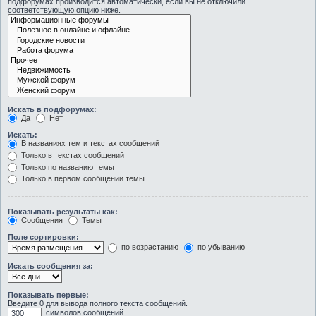
подфорумах производится автоматически, если вы не отключили
соответствующую опцию ниже.
Искать в подфорумах:
Да
Нет
Искать:
В названиях тем и текстах сообщений
Только в текстах сообщений
Только по названию темы
Только в первом сообщении темы
Показывать результаты как:
Сообщения
Темы
Поле сортировки:
по возрастанию
по убыванию
Искать сообщения за:
Показывать первые:
Введите 0 для вывода полного текста сообщений.
символов сообщений