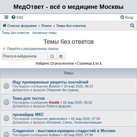
МедОтвет - всё о медицине Москвы
FAQ
Вход
Список форумов
Поиск
Темы без ответов
Темы без ответов
Активные темы
о
Темы без ответов
и
с
Перейти к расширенному поиску
к
Поиск
Расширенный поиск
Найдено 13 результатов • Страница
1
из
1
Темы
Ищу проверенные рецепты коктейлей
Последнее сообщение
Bebesh
«
03 мар 2025, 08:23
Добавлено в форуме
Общение без границ
Тема для тестов
Последнее сообщение
Klodik
«
02 мар 2025, 08:02
Добавлено в форуме
Работа форума
провайдер МКС
Последнее сообщение
galexanders
«
02 мар 2025, 07:59
Добавлено в форуме
Интернет, Связь, Телекомуникации
Сладоскоп - выставка-ярмарка сладостей в Москве
Последнее сообщение
Kulbara
«
02 мар 2025, 07:56