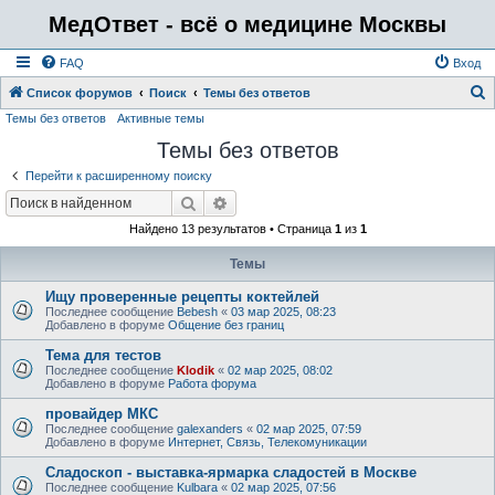
МедОтвет - всё о медицине Москвы
FAQ
Вход
Список форумов
Поиск
Темы без ответов
Темы без ответов
Активные темы
о
Темы без ответов
и
с
Перейти к расширенному поиску
к
Поиск
Расширенный поиск
Найдено 13 результатов • Страница
1
из
1
Темы
Ищу проверенные рецепты коктейлей
Последнее сообщение
Bebesh
«
03 мар 2025, 08:23
Добавлено в форуме
Общение без границ
Тема для тестов
Последнее сообщение
Klodik
«
02 мар 2025, 08:02
Добавлено в форуме
Работа форума
провайдер МКС
Последнее сообщение
galexanders
«
02 мар 2025, 07:59
Добавлено в форуме
Интернет, Связь, Телекомуникации
Сладоскоп - выставка-ярмарка сладостей в Москве
Последнее сообщение
Kulbara
«
02 мар 2025, 07:56