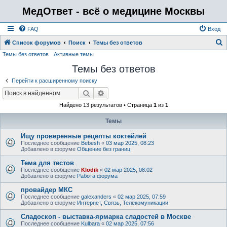
МедОтвет - всё о медицине Москвы
FAQ
Вход
Список форумов
Поиск
Темы без ответов
Темы без ответов
Активные темы
о
Темы без ответов
и
с
Перейти к расширенному поиску
к
Поиск
Расширенный поиск
Найдено 13 результатов • Страница
1
из
1
Темы
Ищу проверенные рецепты коктейлей
Последнее сообщение
Bebesh
«
03 мар 2025, 08:23
Добавлено в форуме
Общение без границ
Тема для тестов
Последнее сообщение
Klodik
«
02 мар 2025, 08:02
Добавлено в форуме
Работа форума
провайдер МКС
Последнее сообщение
galexanders
«
02 мар 2025, 07:59
Добавлено в форуме
Интернет, Связь, Телекомуникации
Сладоскоп - выставка-ярмарка сладостей в Москве
Последнее сообщение
Kulbara
«
02 мар 2025, 07:56