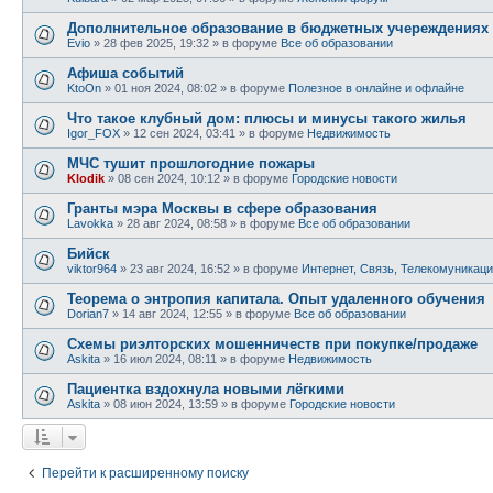
Дополнительное образование в бюджетных учереждениях
Evio
»
28 фев 2025, 19:32
» в форуме
Все об образовании
Афиша событий
KtoOn
»
01 ноя 2024, 08:02
» в форуме
Полезное в онлайне и офлайне
Что такое клубный дом: плюсы и минусы такого жилья
Igor_FOX
»
12 сен 2024, 03:41
» в форуме
Недвижимость
МЧС тушит прошлогодние пожары
Klodik
»
08 сен 2024, 10:12
» в форуме
Городские новости
Гранты мэра Москвы в сфере образования
Lavokka
»
28 авг 2024, 08:58
» в форуме
Все об образовании
Бийск
viktor964
»
23 авг 2024, 16:52
» в форуме
Интернет, Связь, Телекомуникац
Теорема о энтропия капитала. Опыт удаленного обучения
Dorian7
»
14 авг 2024, 12:55
» в форуме
Все об образовании
Схемы риэлторских мошенничеств при покупке/продаже
Askita
»
16 июл 2024, 08:11
» в форуме
Недвижимость
Пациентка вздохнула новыми лёгкими
Askita
»
08 июн 2024, 13:59
» в форуме
Городские новости
Перейти к расширенному поиску