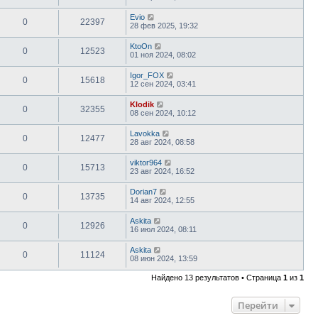
Evio
0
22397
28 фев 2025, 19:32
KtoOn
0
12523
01 ноя 2024, 08:02
Igor_FOX
0
15618
12 сен 2024, 03:41
Klodik
0
32355
08 сен 2024, 10:12
Lavokka
0
12477
28 авг 2024, 08:58
viktor964
0
15713
23 авг 2024, 16:52
Dorian7
0
13735
14 авг 2024, 12:55
Askita
0
12926
16 июл 2024, 08:11
Askita
0
11124
08 июн 2024, 13:59
Найдено 13 результатов • Страница
1
из
1
Перейти