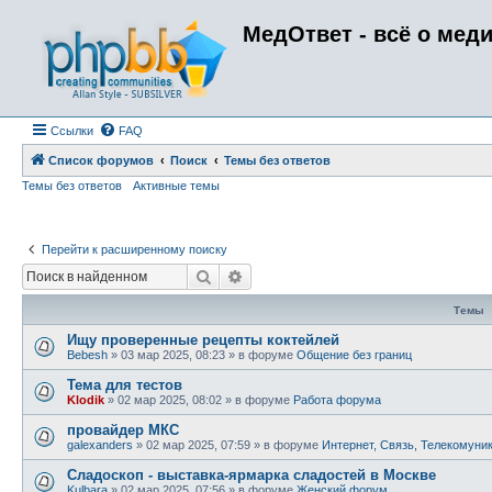
МедОтвет - всё о мед
Ссылки
FAQ
Список форумов
Поиск
Темы без ответов
Темы без ответов
Активные темы
Перейти к расширенному поиску
Поиск
Расширенный поиск
Темы
Ищу проверенные рецепты коктейлей
Bebesh
»
03 мар 2025, 08:23
» в форуме
Общение без границ
Тема для тестов
Klodik
»
02 мар 2025, 08:02
» в форуме
Работа форума
провайдер МКС
galexanders
»
02 мар 2025, 07:59
» в форуме
Интернет, Связь, Телекомуни
Сладоскоп - выставка-ярмарка сладостей в Москве
Kulbara
»
02 мар 2025, 07:56
» в форуме
Женский форум