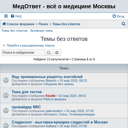
МедОтвет - всё о медицине Москвы
FAQ
Вход
Список форумов
Поиск
Темы без ответов
Темы без ответов
Активные темы
о
Темы без ответов
и
с
Перейти к расширенному поиску
к
Поиск
Расширенный поиск
Найдено 13 результатов • Страница
1
из
1
Темы
Ищу проверенные рецепты коктейлей
Последнее сообщение
Bebesh
«
03 мар 2025, 08:23
Добавлено в форуме
Общение без границ
Тема для тестов
Последнее сообщение
Klodik
«
02 мар 2025, 08:02
Добавлено в форуме
Работа форума
провайдер МКС
Последнее сообщение
galexanders
«
02 мар 2025, 07:59
Добавлено в форуме
Интернет, Связь, Телекомуникации
Сладоскоп - выставка-ярмарка сладостей в Москве
Последнее сообщение
Kulbara
«
02 мар 2025, 07:56