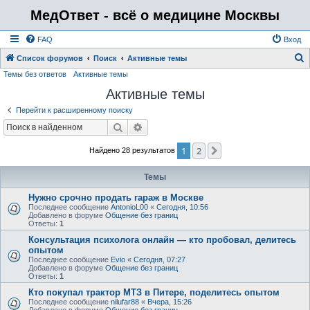
МедОтвет - всё о медицине Москвы
FAQ
Вход
Список форумов
Поиск
Активные темы
Темы без ответов
Активные темы
о
Активные темы
и
с
Перейти к расширенному поиску
к
Поиск
Расширенный поиск
1
2
След.
Найдено 28 результатов
Темы
Нужно срочно продать гараж в Москве
Последнее сообщение
AntonioL00
«
Сегодня, 10:56
Добавлено в форуме
Общение без границ
Ответы:
1
Консультация психолога онлайн — кто пробовал, делитесь
опытом
Последнее сообщение
Evio
«
Сегодня, 07:27
Добавлено в форуме
Общение без границ
Ответы:
1
Кто покупал трактор МТЗ в Питере, поделитесь опытом
Последнее сообщение
nilufar88
«
Вчера, 15:26
Добавлено в форуме
Общение без границ