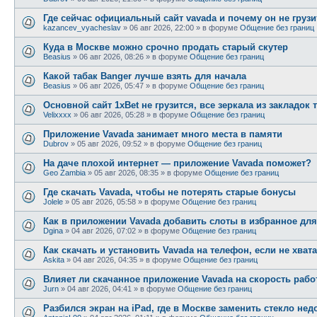
Где сейчас официальный сайт vavada и почему он не грузи
kazancev_vyacheslav
»
06 авг 2026, 22:00
» в форуме
Общение без границ
Куда в Москве можно срочно продать старый скутер
Beasius
»
06 авг 2026, 08:26
» в форуме
Общение без границ
Какой табак Banger лучше взять для начала
Beasius
»
06 авг 2026, 05:47
» в форуме
Общение без границ
Основной сайт 1xBet не грузится, все зеркала из закладок 
Velixxxx
»
06 авг 2026, 05:28
» в форуме
Общение без границ
Приложение Vavada занимает много места в памяти
Dubrov
»
05 авг 2026, 09:52
» в форуме
Общение без границ
На даче плохой интернет — приложение Vavada поможет?
Geo Zambia
»
05 авг 2026, 08:35
» в форуме
Общение без границ
Где скачать Vavada, чтобы не потерять старые бонусы
Jolele
»
05 авг 2026, 05:58
» в форуме
Общение без границ
Как в приложении Vavada добавить слоты в избранное для
Dgina
»
04 авг 2026, 07:02
» в форуме
Общение без границ
Как скачать и установить Vavada на телефон, если не хват
Askita
»
04 авг 2026, 04:35
» в форуме
Общение без границ
Влияет ли скачанное приложение Vavada на скорость раб
Jurn
»
04 авг 2026, 04:41
» в форуме
Общение без границ
Разбился экран на iPad, где в Москве заменить стекло нед