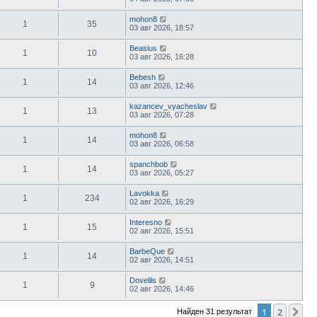
mohon8
1
35
03 авг 2026, 18:57
Beasius
1
10
03 авг 2026, 16:28
Bebesh
1
14
03 авг 2026, 12:46
kazancev_vyacheslav
1
13
03 авг 2026, 07:28
mohon8
1
14
03 авг 2026, 06:58
spanchbob
1
14
03 авг 2026, 05:27
Lavokka
1
234
02 авг 2026, 16:29
Interesno
1
15
02 авг 2026, 15:51
BarbeQue
1
14
02 авг 2026, 14:51
Dovelils
1
9
02 авг 2026, 14:46
1
2
Сл
Найден 31 результат