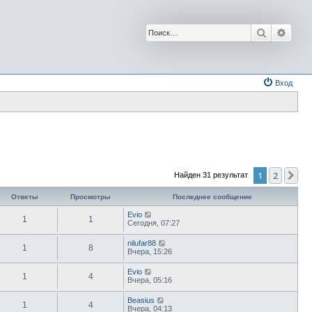
Поиск
Расш
Вход
1
2
Сл
Найден 31 результат
Ответы
Просмотры
Последнее сообщение
Evio
1
1
Сегодня, 07:27
nilufar88
1
8
Вчера, 15:26
Evio
1
4
Вчера, 05:16
Beasius
1
4
Вчера, 04:13