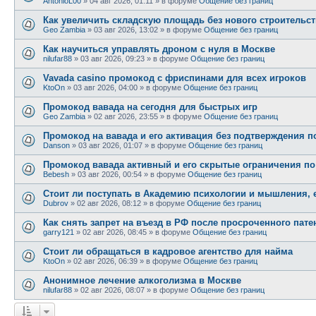
AntonioL00
»
04 авг 2026, 01:11
» в форуме
Общение без границ
Как увеличить складскую площадь без нового строительст
Geo Zambia
»
03 авг 2026, 13:02
» в форуме
Общение без границ
Как научиться управлять дроном с нуля в Москве
nilufar88
»
03 авг 2026, 09:23
» в форуме
Общение без границ
Vavada casino промокод с фриспинами для всех игроков
KtoOn
»
03 авг 2026, 04:00
» в форуме
Общение без границ
Промокод вавада на сегодня для быстрых игр
Geo Zambia
»
02 авг 2026, 23:55
» в форуме
Общение без границ
Промокод на вавада и его активация без подтверждения 
Danson
»
03 авг 2026, 01:07
» в форуме
Общение без границ
Промокод вавада активный и его скрытые ограничения п
Bebesh
»
03 авг 2026, 00:54
» в форуме
Общение без границ
Стоит ли поступать в Академию психологии и мышления, е
Dubrov
»
02 авг 2026, 08:12
» в форуме
Общение без границ
Как снять запрет на въезд в РФ после просроченного пате
garry121
»
02 авг 2026, 08:45
» в форуме
Общение без границ
Стоит ли обращаться в кадровое агентство для найма
KtoOn
»
02 авг 2026, 06:39
» в форуме
Общение без границ
Анонимное лечение алкоголизма в Москве
nilufar88
»
02 авг 2026, 08:07
» в форуме
Общение без границ