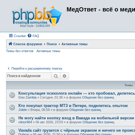
МедОтвет - всё о мед
Ссылки
FAQ
Список форумов
Поиск
Активные темы
Темы без ответов
Активные темы
Перейти к расширенному поиску
Поиск
Расширенный поиск
Темы
Консультация психолога онлайн — кто пробовал, делитес
Geo Zambia
»
Сегодня, 01:36
» в форуме
Общение без границ
Кто покупал трактор МТЗ в Питере, поделитесь опытом
Jolele
»
Вчера, 06:59
» в форуме
Общение без границ
Не могу найти кнопку вход в Вавада на мобильной версии
viktor964
»
06 авг 2026, 23:03
» в форуме
Общение без границ
Vavada сайт грузится с чёрным экраном и ничего не проис
Dubrov
»
06 авг 2026, 21:50
» в форуме
Общение без границ