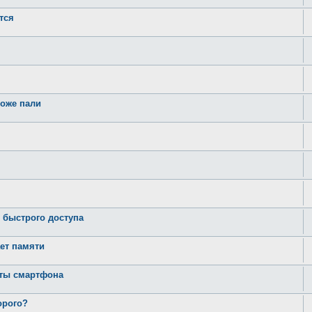
тся
тоже пали
 быстрого доступа
ает памяти
оты смартфона
орого?