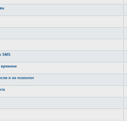
ва
по SMS
о времени
сли я не психолог
нта