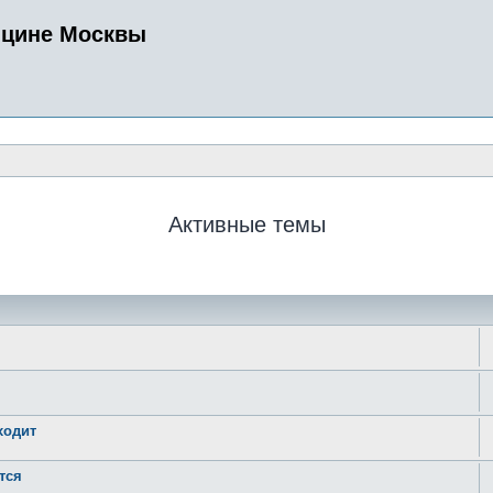
ицине Москвы
Активные темы
ходит
тся