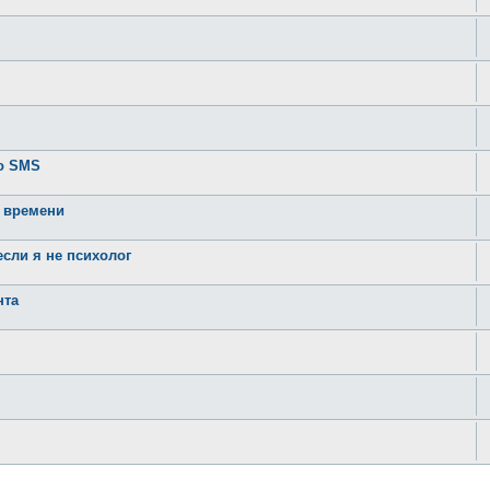
по SMS
о времени
сли я не психолог
нта