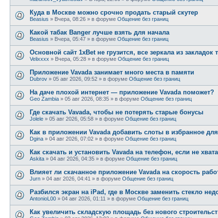
Куда в Москве можно срочно продать старый скутер
Beasius
»
Вчера, 08:26
» в форуме
Общение без границ
Какой табак Banger лучше взять для начала
Beasius
»
Вчера, 05:47
» в форуме
Общение без границ
Основной сайт 1xBet не грузится, все зеркала из закладок 
Velixxxx
»
Вчера, 05:28
» в форуме
Общение без границ
Приложение Vavada занимает много места в памяти
Dubrov
»
05 авг 2026, 09:52
» в форуме
Общение без границ
На даче плохой интернет — приложение Vavada поможет?
Geo Zambia
»
05 авг 2026, 08:35
» в форуме
Общение без границ
Где скачать Vavada, чтобы не потерять старые бонусы
Jolele
»
05 авг 2026, 05:58
» в форуме
Общение без границ
Как в приложении Vavada добавить слоты в избранное для
Dgina
»
04 авг 2026, 07:02
» в форуме
Общение без границ
Как скачать и установить Vavada на телефон, если не хват
Askita
»
04 авг 2026, 04:35
» в форуме
Общение без границ
Влияет ли скачанное приложение Vavada на скорость раб
Jurn
»
04 авг 2026, 04:41
» в форуме
Общение без границ
Разбился экран на iPad, где в Москве заменить стекло нед
AntonioL00
»
04 авг 2026, 01:11
» в форуме
Общение без границ
Как увеличить складскую площадь без нового строительст