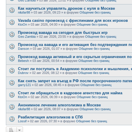
Geo Zambia
»
03 авг 2026, 13:02
» в форуме
Общение без границ
Как научиться управлять дроном с нуля в Москве
nilufar88
»
03 авг 2026, 09:23
» в форуме
Общение без границ
Vavada casino промокод с фриспинами для всех игроков
KtoOn
»
03 авг 2026, 04:00
» в форуме
Общение без границ
Промокод вавада на сегодня для быстрых игр
Geo Zambia
»
02 авг 2026, 23:55
» в форуме
Общение без границ
Промокод на вавада и его активация без подтверждения 
Danson
»
03 авг 2026, 01:07
» в форуме
Общение без границ
Промокод вавада активный и его скрытые ограничения п
Bebesh
»
03 авг 2026, 00:54
» в форуме
Общение без границ
Стоит ли поступать в Академию психологии и мышления, е
Dubrov
»
02 авг 2026, 08:12
» в форуме
Общение без границ
Как снять запрет на въезд в РФ после просроченного пате
garry121
»
02 авг 2026, 08:45
» в форуме
Общение без границ
Стоит ли обращаться в кадровое агентство для найма
KtoOn
»
02 авг 2026, 06:39
» в форуме
Общение без границ
Анонимное лечение алкоголизма в Москве
nilufar88
»
02 авг 2026, 08:07
» в форуме
Общение без границ
Реабилитация алкоголиков в СПб
Lossif
»
02 авг 2026, 07:30
» в форуме
Общение без границ