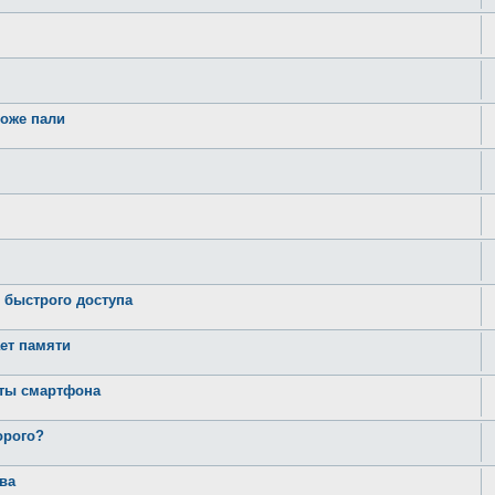
тоже пали
 быстрого доступа
ает памяти
оты смартфона
орого?
ва