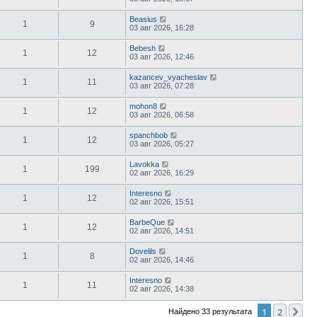
Beasius
1
9
03 авг 2026, 16:28
Bebesh
1
12
03 авг 2026, 12:46
kazancev_vyacheslav
1
11
03 авг 2026, 07:28
mohon8
1
12
03 авг 2026, 06:58
spanchbob
1
12
03 авг 2026, 05:27
Lavokka
1
199
02 авг 2026, 16:29
Interesno
1
12
02 авг 2026, 15:51
BarbeQue
1
12
02 авг 2026, 14:51
Dovelils
1
8
02 авг 2026, 14:46
Interesno
1
11
02 авг 2026, 14:38
1
2
Сл
Найдено 33 результата