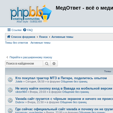
МедОтвет - всё о мед
Ссылки
FAQ
Список форумов
Поиск
Активные темы
Темы без ответов
Активные темы
Перейти к расширенному поиску
Поиск
Расширенный поиск
Темы
Кто покупал трактор МТЗ в Питере, поделитесь опытом
Jolele
»
Сегодня, 06:59
» в форуме
Общение без границ
Не могу найти кнопку вход в Вавада на мобильной версии
viktor964
»
Вчера, 23:03
» в форуме
Общение без границ
Vavada сайт грузится с чёрным экраном и ничего не проис
Dubrov
»
Вчера, 21:50
» в форуме
Общение без границ
Где сейчас официальный сайт vavada и почему он не грузи
kazancev_vyacheslav
»
Вчера, 22:00
» в форуме
Общение без границ