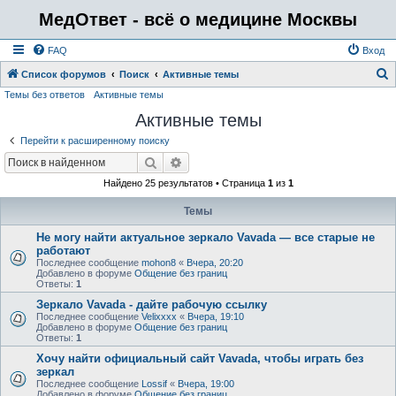
МедОтвет - всё о медицине Москвы
FAQ
Вход
Список форумов
Поиск
Активные темы
Темы без ответов
Активные темы
о
Активные темы
и
с
Перейти к расширенному поиску
к
Поиск
Расширенный поиск
Найдено 25 результатов • Страница
1
из
1
Темы
Не могу найти актуальное зеркало Vavada — все старые не
работают
Последнее сообщение
mohon8
«
Вчера, 20:20
Добавлено в форуме
Общение без границ
Ответы:
1
Зеркало Vavada - дайте рабочую ссылку
Последнее сообщение
Velixxxx
«
Вчера, 19:10
Добавлено в форуме
Общение без границ
Ответы:
1
Хочу найти официальный сайт Vavada, чтобы играть без
зеркал
Последнее сообщение
Lossif
«
Вчера, 19:00
Добавлено в форуме
Общение без границ