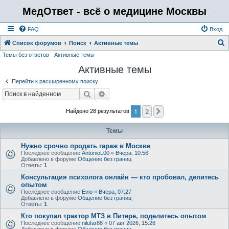
МедОтвет - всё о медицине Москвы
FAQ
Вход
Список форумов
Поиск
Активные темы
Темы без ответов
Активные темы
о
Активные темы
и
с
Перейти к расширенному поиску
к
Поиск
Расширенный поиск
1
2
След.
Найдено 28 результатов
Темы
Нужно срочно продать гараж в Москве
Последнее сообщение
AntonioL00
«
Вчера, 10:56
Добавлено в форуме
Общение без границ
Ответы:
1
Консультация психолога онлайн — кто пробовал, делитесь
опытом
Последнее сообщение
Evio
«
Вчера, 07:27
Добавлено в форуме
Общение без границ
Ответы:
1
Кто покупал трактор МТЗ в Питере, поделитесь опытом
Последнее сообщение
nilufar88
«
07 авг 2026, 15:26
Добавлено в форуме
Общение без границ