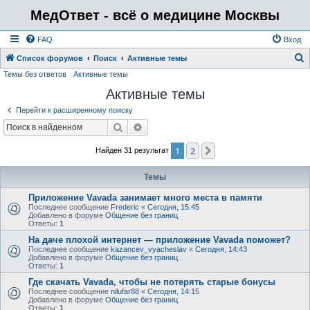
МедОтвет - всё о медицине Москвы
FAQ
Вход
Список форумов
Поиск
Активные темы
Темы без ответов
Активные темы
о
Активные темы
и
с
Перейти к расширенному поиску
к
Поиск
Расширенный поиск
1
2
След.
Найден 31 результат
Темы
Приложение Vavada занимает много места в памяти
Последнее сообщение
Frederic
«
Сегодня, 15:45
Добавлено в форуме
Общение без границ
Ответы:
1
На даче плохой интернет — приложение Vavada поможет?
Последнее сообщение
kazancev_vyacheslav
«
Сегодня, 14:43
Добавлено в форуме
Общение без границ
Ответы:
1
Где скачать Vavada, чтобы не потерять старые бонусы
Последнее сообщение
nilufar88
«
Сегодня, 14:15
Добавлено в форуме
Общение без границ
Ответы:
1