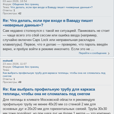
03 июл 2026, 16:54
Форум:
Общение без границ
Тема:
Что делать, если при входе в Ваваду пишет «неверные данные»?
Ответы:
1
Просмотры:
42
Re: Что делать, если при входе в Ваваду пишет
«неверные данные»?
Сам недавно столкнулся с такой же ситуацией. Паниковать не стоит
— чаще всего это сбой сессии или ошибка ввода (например,
случайно включен Caps Lock или неправильная раскладка
клавиатуры). Первое, что я делаю — проверяю, что пароль введён
верно, и пробую войти в режиме инкогнито. Если это не ...
Перейти к сообщению
mohon8
23 июн 2026, 11:07
Форум:
Общение без границ
Тема:
Как выбрать профильную трубу для каркаса теплицы, чтобы она не сломалась под
снегом
Ответы:
1
Просмотры:
49
Re: Как выбрать профильную трубу для каркаса
теплицы, чтобы она не сломалась под снегом
Для теплицы в климате Московской области я рекомендую
профильную трубу не менее 40х20 мм со стенкой 2 мм для
основных дуг и 20х20 мм для горизонтальных связей. Труба 30х30
мм тоже подойдет, но при шаге дуг не более 1 метра — это критично