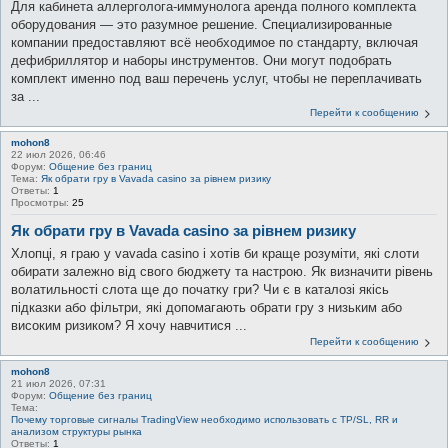
Для кабинета аллерголога-иммунолога аренда полного комплекта
оборудования — это разумное решение. Специализированные
компании предоставляют всё необходимое по стандарту, включая
дефибриллятор и наборы инструментов. Они могут подобрать
комплект именно под ваш перечень услуг, чтобы не переплачивать
за ...
Перейти к сообщению
mohon8
22 июл 2026, 06:46
Форум:
Общение без границ
Тема:
Як обрати гру в Vavada casino за рівнем ризику
Ответы:
1
Просмотры:
25
Як обрати гру в Vavada casino за рівнем ризику
Хлопці, я граю у vavada casino і хотів би краще розуміти, які слоти
обирати залежно від свого бюджету та настрою. Як визначити рівень
волатильності слота ще до початку гри? Чи є в каталозі якісь
підказки або фільтри, які допомагають обрати гру з низьким або
високим ризиком? Я хочу навчитися ...
Перейти к сообщению
mohon8
21 июл 2026, 07:31
Форум:
Общение без границ
Тема:
Почему торговые сигналы TradingView необходимо использовать с TP/SL, RR и
анализом структуры рынка
Ответы:
1