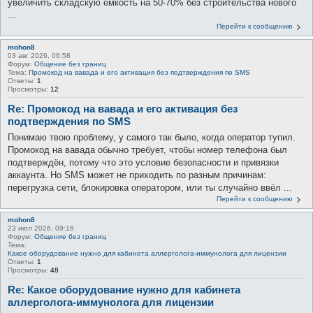
увеличить складскую емкость на 50-70% без строительства нового
...
Перейти к сообщению
mohon8
03 авг 2026, 06:58
Форум:
Общение без границ
Тема:
Промокод на вавада и его активация без подтверждения по SMS
Ответы:
1
Просмотры:
12
Re: Промокод на вавада и его активация без
подтверждения по SMS
Понимаю твою проблему, у самого так было, когда оператор тупил.
Промокод на вавада обычно требует, чтобы номер телефона был
подтверждён, потому что это условие безопасности и привязки
аккаунта. Но SMS может не приходить по разным причинам:
перегрузка сети, блокировка оператором, или ты случайно ввёл ...
Перейти к сообщению
mohon8
23 июл 2026, 09:16
Форум:
Общение без границ
Тема:
Какое оборудование нужно для кабинета аллерголога-иммунолога для лицензии
Ответы:
1
Просмотры:
48
Re: Какое оборудование нужно для кабинета
аллерголога-иммунолога для лицензии