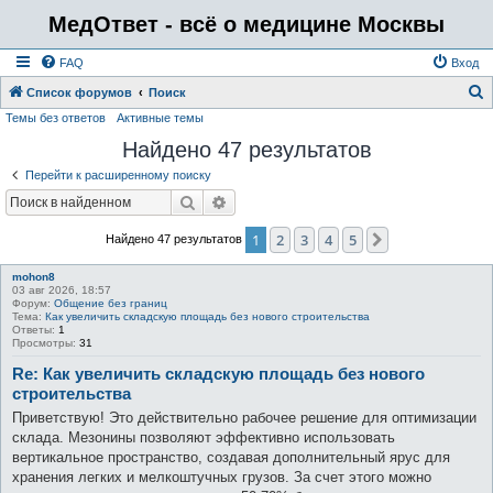
МедОтвет - всё о медицине Москвы
FAQ
Вход
Список форумов
Поиск
Темы без ответов
Активные темы
о
Найдено 47 результатов
и
с
Перейти к расширенному поиску
к
Поиск
Расширенный поиск
1
2
3
4
5
След.
Найдено 47 результатов
mohon8
03 авг 2026, 18:57
Форум:
Общение без границ
Тема:
Как увеличить складскую площадь без нового строительства
Ответы:
1
Просмотры:
31
Re: Как увеличить складскую площадь без нового
строительства
Приветствую! Это действительно рабочее решение для оптимизации
склада. Мезонины позволяют эффективно использовать
вертикальное пространство, создавая дополнительный ярус для
хранения легких и мелкоштучных грузов. За счет этого можно