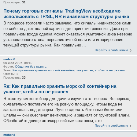
Просмотры:
31
Почему торговые сигналы TradingView необходимо
использовать с TP/SL, RR и анализом структуры рынка
В процессе торговли часто замечаю, что сигналы индикаторов сами
по себе не дают полной картины для принятия решения. Даже при
правильном входе сделка может оказаться убыточной из-за неверно
установленного стопа, нереалистичной цели или игнорирования
текущей структуры рынка. Как правильно ...
Перейти к сообщению
mohon8
06 июл 2026, 08:40
Форум:
Общение без границ
Тема:
Как правильно хранить морской контейнер на участке, чтобы он не ржавел
Ответы:
1
Просмотры:
35
Re: Как правильно хранить морской контейнер на
участке, чтобы он не ржавел
Я тоже купил контейнер для дачи и изучил этот вопрос. Во-первых,
обязательно поставьте его на ровную площадку, чтобы вода не
застаивалась под днищем. Лучше сделать бетонные блоки или
шпалы — они обеспечат вентиляцию и защитят от грунтовой влаги.
Обработайте днище антикоррозийным составом, это ...
Перейти к сообщению
mohon8