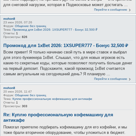
для снеговой нагрузки, которая в Подмосковье может достигать ...
Перейти к сообщению
mohon8
23 июн 2026, 07:26
Форум:
Общение без границ
Тема:
Промокод для 1xBet 2026: 1XSUPER777 - Бонус 32,500 ₽
Ответы:
1
Просмотры:
826
Промокод для 1xBet 2026: 1XSUPER777 - Бонус 32,500 ₽
Всем привет! Я только начинаю свой путь в мире ставок и выбрал
для этого букмекера 1xBet. Слышал, что для новых игроков есть
какие-то секретные коды, которые позволяют получить больше денег
на первый депозит. Подскажите, какой промокод 1xBet считается
самым актуальным на сегодняшний день? Я планирую ...
Перейти к сообщению
mohon8
20 июн 2026, 11:47
Форум:
Общение без границ
Тема:
Куплю профессиональную кофемашину для антикафе
Ответы:
1
Просмотры:
303
Re: Куплю профессиональную кофемашину для
антикафе
Помогал приятелю подбирать кофемашину для его кофейни, и мы
тоже брали вторичное оборудование, чтобы уложиться в бюджет.