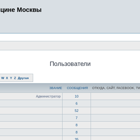
ицине Москвы
Пользователи
W
X
Y
Z
Другая
ЗВАНИЕ
СООБЩЕНИЯ
ОТКУДА, САЙТ, FACEBOOK, T
Администратор
10
6
52
7
8
8
35