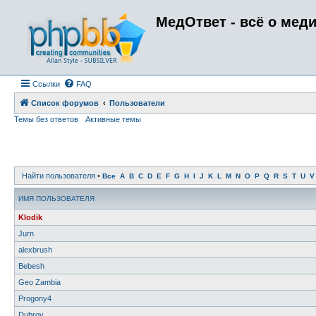
МедОтвет - всё о мед
Ссылки
FAQ
Список форумов
Пользователи
Темы без ответов
Активные темы
Найти пользователя
•
Все
A
B
C
D
E
F
G
H
I
J
K
L
M
N
O
P
Q
R
S
T
U
V
ИМЯ ПОЛЬЗОВАТЕЛЯ
Klodik
Jurn
alexbrush
Bebesh
Geo Zambia
Progony4
Dubrov