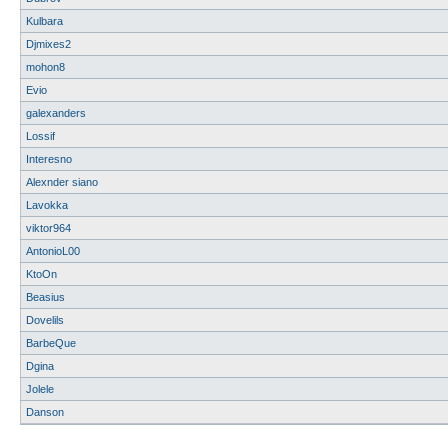
Kulbara
Djmixes2
mohon8
Evio
galexanders
Lossif
Interesno
Alexnder siano
Lavokka
viktor964
AntonioL00
KtoOn
Beasius
Dovelils
BarbeQue
Dgina
Jolele
Danson