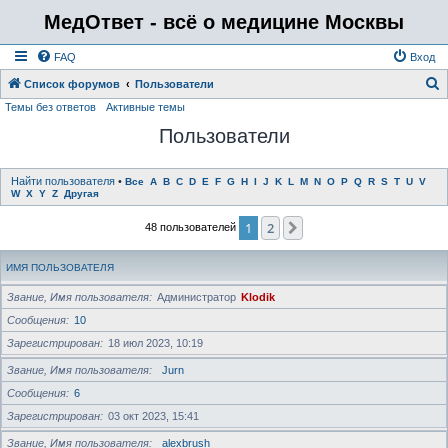
МедОтвет - всё о медицине Москвы
FAQ
Вход
Список форумов
Пользователи
Темы без ответов
Активные темы
о
Пользователи
и
с
к
Найти пользователя
•
Все
A
B
C
D
E
F
G
H
I
J
K
L
M
N
O
P
Q
R
S
T
U
V
W
X
Y
Z
Другая
1
2
След.
48 пользователей
ИМЯ ПОЛЬЗОВАТЕЛЯ
Звание, Имя пользователя
Администратор
Klodik
Сообщения
10
Зарегистрирован
18 июл 2023, 10:19
Звание, Имя пользователя
Jurn
Сообщения
6
Зарегистрирован
03 окт 2023, 15:41
Звание, Имя пользователя
alexbrush