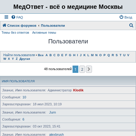
МедОтвет - всё о медицине Москвы
FAQ
Вход
Список форумов
Пользователи
Темы без ответов
Активные темы
о
Пользователи
и
с
к
Найти пользователя
•
Все
A
B
C
D
E
F
G
H
I
J
K
L
M
N
O
P
Q
R
S
T
U
V
W
X
Y
Z
Другая
1
2
След.
48 пользователей
ИМЯ ПОЛЬЗОВАТЕЛЯ
Звание, Имя пользователя
Администратор
Klodik
Сообщения
10
Зарегистрирован
18 июл 2023, 10:19
Звание, Имя пользователя
Jurn
Сообщения
6
Зарегистрирован
03 окт 2023, 15:41
Звание, Имя пользователя
alexbrush