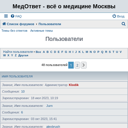
МедОтвет - всё о медицине Москвы
FAQ
Вход
Список форумов
Пользователи
Темы без ответов
Активные темы
о
Пользователи
и
с
к
Найти пользователя
•
Все
A
B
C
D
E
F
G
H
I
J
K
L
M
N
O
P
Q
R
S
T
U
V
W
X
Y
Z
Другая
1
2
След.
48 пользователей
ИМЯ ПОЛЬЗОВАТЕЛЯ
Звание, Имя пользователя
Администратор
Klodik
Сообщения
10
Зарегистрирован
18 июл 2023, 10:19
Звание, Имя пользователя
Jurn
Сообщения
6
Зарегистрирован
03 окт 2023, 15:41
Звание, Имя пользователя
alexbrush