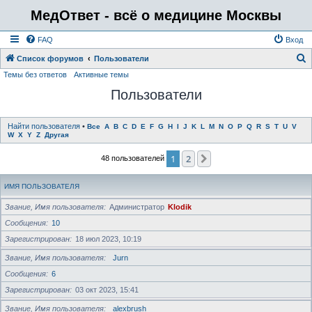
МедОтвет - всё о медицине Москвы
FAQ
Вход
Список форумов
Пользователи
Темы без ответов
Активные темы
о
Пользователи
и
с
к
Найти пользователя
•
Все
A
B
C
D
E
F
G
H
I
J
K
L
M
N
O
P
Q
R
S
T
U
V
W
X
Y
Z
Другая
1
2
След.
48 пользователей
ИМЯ ПОЛЬЗОВАТЕЛЯ
Звание, Имя пользователя
Администратор
Klodik
Сообщения
10
Зарегистрирован
18 июл 2023, 10:19
Звание, Имя пользователя
Jurn
Сообщения
6
Зарегистрирован
03 окт 2023, 15:41
Звание, Имя пользователя
alexbrush