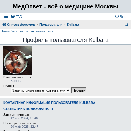
МедОтвет - всё о медицине Москвы
FAQ
Вход
Список форумов
Пользователи
Kulbara
Темы без ответов
Активные темы
о
Профиль пользователя Kulbara
и
с
к
Имя пользователя:
Kulbara
Группы:
КОНТАКТНАЯ ИНФОРМАЦИЯ ПОЛЬЗОВАТЕЛЯ KULBARA
СТАТИСТИКА ПОЛЬЗОВАТЕЛЯ
Зарегистрирован:
12 янв 2024, 19:46
Последнее посещение:
20 май 2026, 12:47