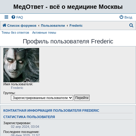
МедОтвет - всё о медицине Москвы
FAQ
Вход
Список форумов
Пользователи
Frederic
Темы без ответов
Активные темы
о
Профиль пользователя Frederic
и
с
к
Имя пользователя:
Frederic
Группы:
КОНТАКТНАЯ ИНФОРМАЦИЯ ПОЛЬЗОВАТЕЛЯ FREDERIC
СТАТИСТИКА ПОЛЬЗОВАТЕЛЯ
Зарегистрирован:
02 апр 2024, 03:04
Последнее посещение:
08 фев 2025, 11:57